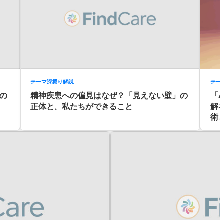
テーマ深掘り解説
テ
の
精神疾患への偏見はなぜ？「見えない壁」の
「
正体と、私たちができること
解
術