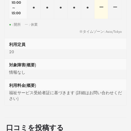
10:00
●
●
●
●
●
ー
ー
～
15:00
●
: 開所
ー
: 休業
※タイムゾーン: Asia/Tokyo
利用定員
20
対象障害(概要)
情報なし
利用料金(概要)
福祉サービス受給者証に基づきます (詳細はお問い合わせくだ
さい)
口コミを投稿する