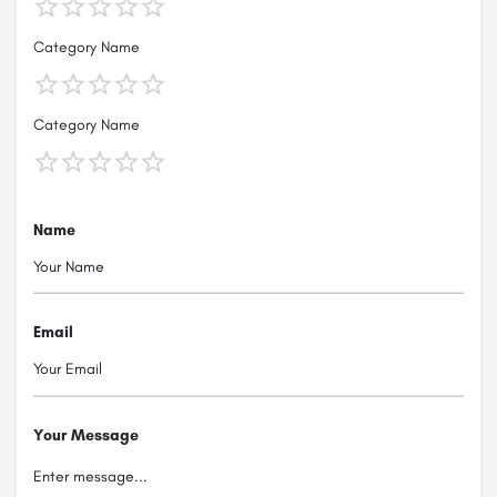
Category Name
Category Name
Name
Email
Your Message