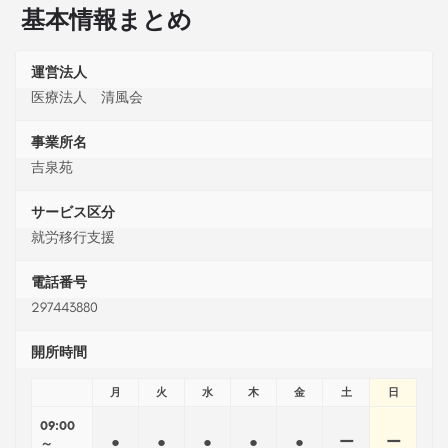
基本情報まとめ
運営法人
医療法人 清風会
事業所名
吉泉苑
サービス区分
就労移行支援
電話番号
297443880
開所時間
月
火
水
木
金
土
日
09:00
●
●
●
●
●
ー
ー
～