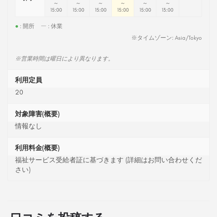
～
～
～
～
～
～
15:00
15:00
15:00
15:00
15:00
13:00
●
: 開所
ー
: 休業
※タイムゾーン: Asia/Tokyo
※営業時間は曜日により異なります。
利用定員
20
対象障害(概要)
情報なし
利用料金(概要)
福祉サービス受給者証に基づきます (詳細はお問い合わせくだ
さい)