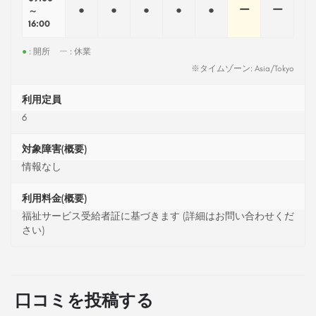
●
●
●
●
●
ー
ー
～
16:00
●
: 開所
ー
: 休業
※タイムゾーン: Asia/Tokyo
利用定員
6
対象障害(概要)
情報なし
利用料金(概要)
福祉サービス受給者証に基づきます (詳細はお問い合わせくだ
さい)
口コミを投稿する