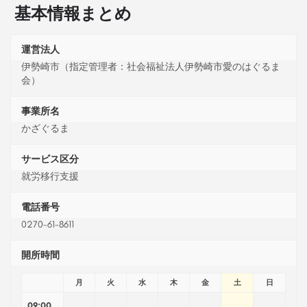
基本情報まとめ
運営法人
伊勢崎市（指定管理者：社会福祉法人伊勢崎市愛のはぐるま
会）
事業所名
かざぐるま
サービス区分
就労移行支援
電話番号
0270-61-8611
開所時間
月
火
水
木
金
土
日
09:00