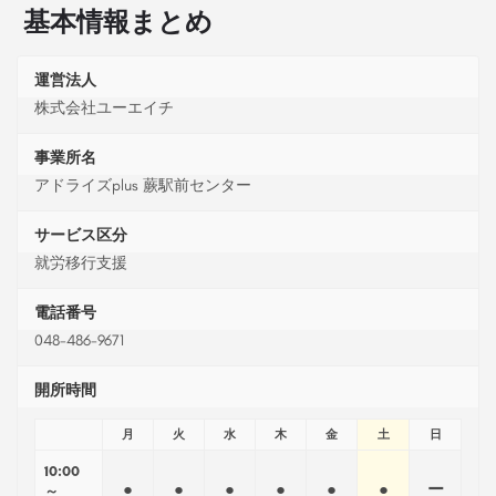
基本情報まとめ
運営法人
株式会社ユーエイチ
事業所名
アドライズplus 蕨駅前センター
サービス区分
就労移行支援
電話番号
048-486-9671
開所時間
月
火
水
木
金
土
日
10:00
●
●
●
●
●
●
ー
～