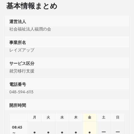
基本情報まとめ
運営法人
社会福祉法人福潤の会
事業所名
レイズアップ
サービス区分
就労移行支援
電話番号
048-594-6113
開所時間
月
火
水
木
金
土
日
08:45
●
●
●
●
●
ー
ー
～