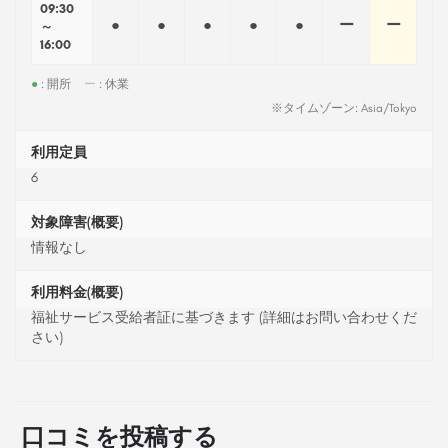
09:30
●
●
●
●
●
ー
ー
～
16:00
●
: 開所
ー
: 休業
※タイムゾーン: Asia/Tokyo
利用定員
6
対象障害(概要)
情報なし
利用料金(概要)
福祉サービス受給者証に基づきます (詳細はお問い合わせくだ
さい)
口コミを投稿する