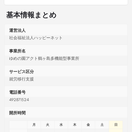
基本情報まとめ
運営法人
社会福祉法人ハッピーネット
事業所名
ゆめの園アクト鶴ヶ島多機能型事業所
サービス区分
就労移行支援
電話番号
492871524
開所時間
月
火
水
木
金
土
日