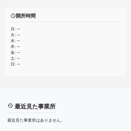
開所時間
月:
─
火:
─
水:
─
木:
─
金:
─
土:
─
日:
─
最近見た事業所
最近見た事業所はありません。