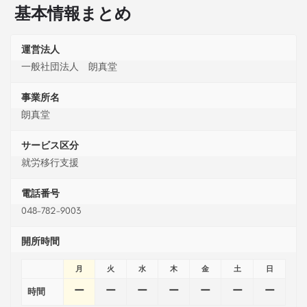
基本情報まとめ
運営法人
一般社団法人 朗真堂
事業所名
朗真堂
サービス区分
就労移行支援
電話番号
048-782-9003
開所時間
月
火
水
木
金
土
日
ー
ー
ー
ー
ー
ー
ー
時間