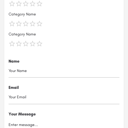
Category Name
Category Name
Name
Email
Your Message