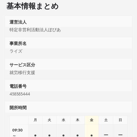
基本情報まとめ
運営法人
特定非営利活動法人ぽぴあ
事業所名
ライズ
サービス区分
就労移行支援
電話番号
438383444
開所時間
月
火
水
木
金
土
日
09:30
●
●
●
●
●
ー
ー
～