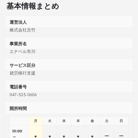
基本情報まとめ
運営法人
株式会社京竹
事業所名
エナベル市川
サービス区分
就労移行支援
電話番号
047-323-0606
開所時間
月
火
水
木
金
土
日
10:00
●
●
●
●
●
ー
ー
～