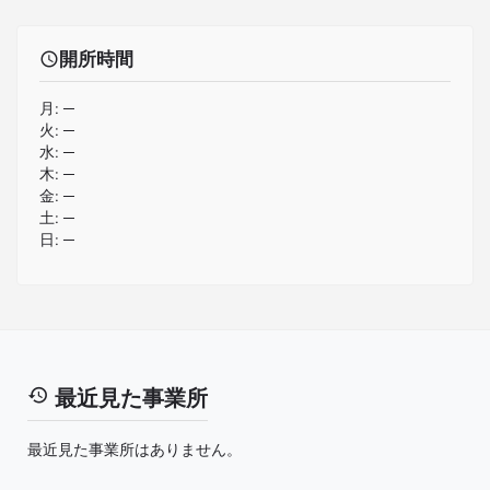
開所時間
月:
─
火:
─
水:
─
木:
─
金:
─
土:
─
日:
─
最近見た事業所
最近見た事業所はありません。