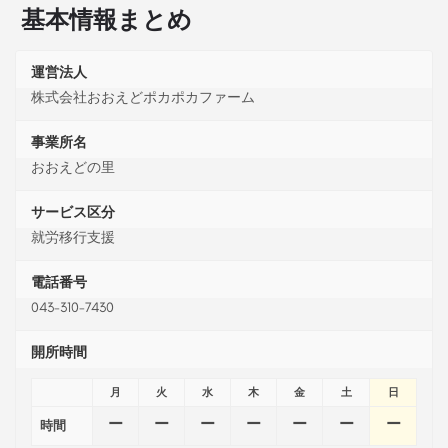
基本情報まとめ
運営法人
株式会社おおえどポカポカファーム
事業所名
おおえどの里
サービス区分
就労移行支援
電話番号
043-310-7430
開所時間
月
火
水
木
金
土
日
ー
ー
ー
ー
ー
ー
ー
時間