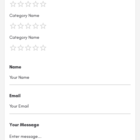
Category Name
Category Name
Name
Email
Your Message