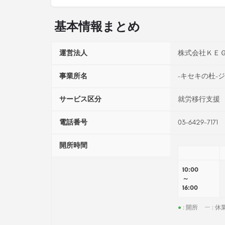
基本情報まとめ
運営法人
株式会社ＫＥ
事業所名
−キセキの杜−
サービス区分
就労移行支援
電話番号
03-6429-7171
開所時間
10:00
～
16:00
●
: 開所
ー
: 休