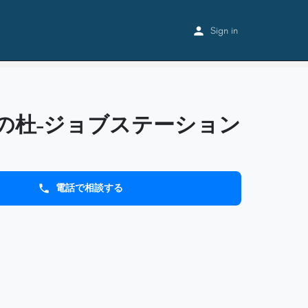
Home
Listings
−キセキの杜−ジョブステーション大井町
Sign in
の杜−ジョブステーション
電話で相談する