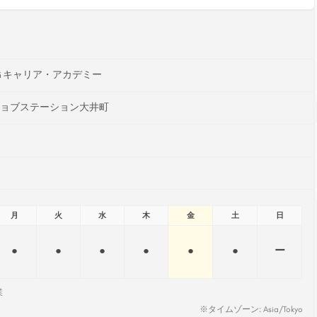
Ｇキャリア・アカデミー
ジョブステーション大井町
月
火
水
木
金
土
日
●
●
●
●
●
●
ー
業
※タイムゾーン: Asia/Tokyo