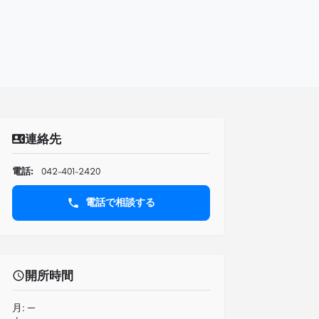
連絡先
電話:
042-401-2420
電話で相談する
開所時間
月:
─