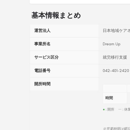
基本情報まとめ
運営法人
日本地域ケア
事業所名
Dream Up
サービス区分
就労移行支援
電話番号
042-401-2420
開所時間
時間
●
: 開所
ー
: 休
※営業時間は曜