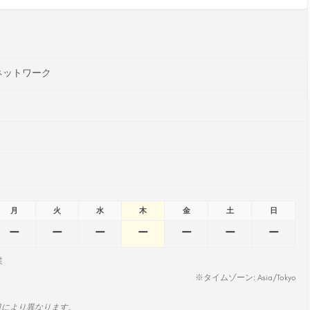
ネットワーク
月
火
水
木
金
土
日
ー
ー
ー
ー
ー
ー
ー
業
※タイムゾーン: Asia/Tokyo
日により異なります。