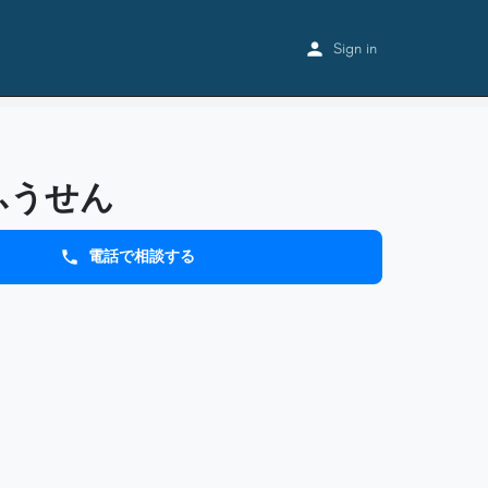
Home
Listings
工房夢ふうせん
Sign in
ふうせん
電話で相談する