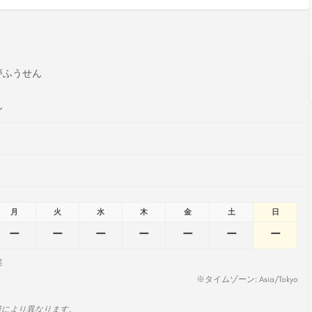
夢ふうせん
ん
月
火
水
木
金
土
日
ー
ー
ー
ー
ー
ー
ー
業
※タイムゾーン: Asia/Tokyo
日により異なります。