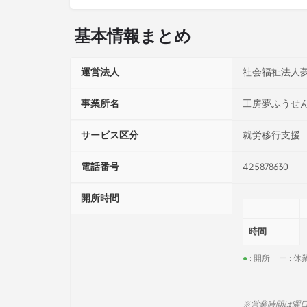
基本情報まとめ
運営法人
社会福祉法人
事業所名
工房夢ふうせ
サービス区分
就労移行支援
電話番号
425878630
開所時間
時間
●
: 開所
ー
: 休
※営業時間は曜