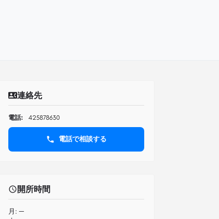
連絡先
電話:
425878630
電話で相談する
開所時間
月:
─