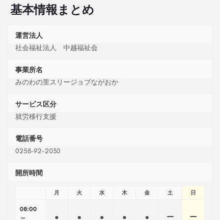
基本情報まとめ
運営法人
社会福祉法人 中越福祉会
事業所名
みのわの里スリージョブながおか
サービス区分
就労移行支援
電話番号
0258-92-2030
開所時間
月
火
水
木
金
土
日
08:00
●
●
●
●
●
ー
ー
～