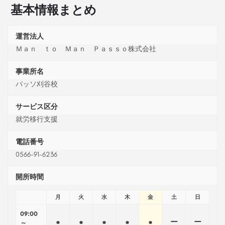
基本情報まとめ
運営法人
Ｍａｎ ｔｏ Ｍａｎ Ｐａｓｓｏ株式会社
事業所名
パッソ刈谷校
サービス区分
就労移行支援
電話番号
0566-91-6236
開所時間
月
火
水
木
金
土
日
09:00
●
●
●
●
●
ー
ー
～