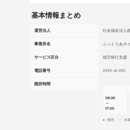
基本情報まとめ
運営法人
社会福祉法人
事業所名
ふっくりあホ
サービス区分
就労移行支援
電話番号
0595-41-0311
開所時間
08:30
～
17:00
●
: 開所
ー
: 休