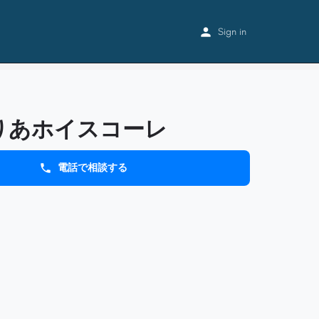
Home
Listings
ふっくりあホイスコーレ
Sign in
りあホイスコーレ
電話で相談する