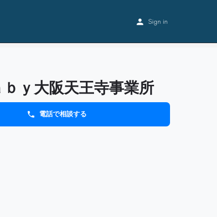
Home
Listings
ｍａｎａｂｙ大阪天王寺事業所
Sign in
ａｂｙ大阪天王寺事業所
電話で相談する