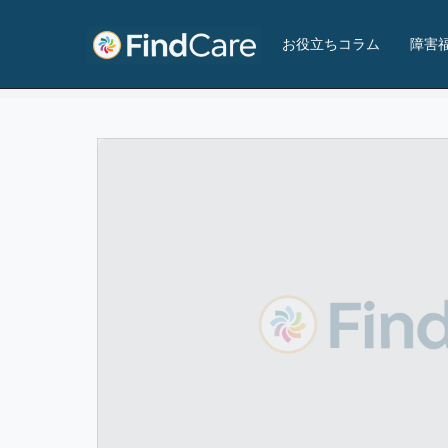
ｍａｎａｂｙ大阪天王寺事業所
お役立ちコラム
障害