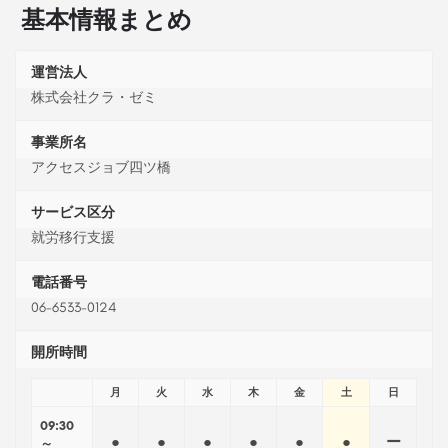
基本情報まとめ
運営法人
株式会社クラ・ゼミ
事業所名
アクセスジョブ四ツ橋
サービス区分
就労移行支援
電話番号
06-6533-0124
開所時間
月
火
水
木
金
土
日
09:30
●
●
●
●
●
●
ー
～