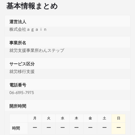
基本情報まとめ
運営法人
株式会社ａｇａｉｎ
事業所名
就労支援事業所わんステップ
サービス区分
就労移行支援
電話番号
06-6195-7973
開所時間
月
火
水
木
金
土
日
ー
ー
ー
ー
ー
ー
ー
時間