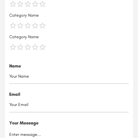
Category Name
Category Name
Name
Email
Your Message