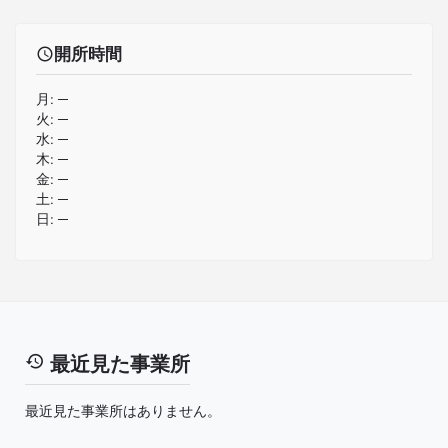
開所時間
月:
─
火:
─
水:
─
木:
─
金:
─
土:
─
日:
─
最近見た事業所
最近見た事業所はありません。