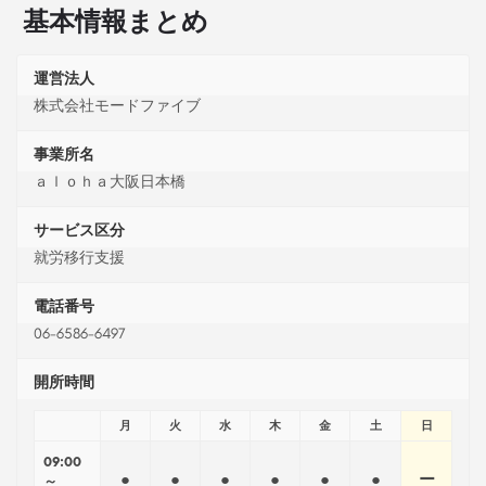
基本情報まとめ
運営法人
株式会社モードファイブ
事業所名
ａｌｏｈａ大阪日本橋
サービス区分
就労移行支援
電話番号
06-6586-6497
開所時間
月
火
水
木
金
土
日
09:00
●
●
●
●
●
●
ー
～