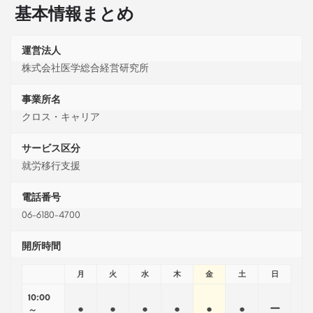
基本情報まとめ
運営法人
株式会社医学総合経営研究所
事業所名
クロス・キャリア
サービス区分
就労移行支援
電話番号
06-6180-4700
開所時間
月
火
水
木
金
土
日
10:00
●
●
●
●
●
●
ー
～