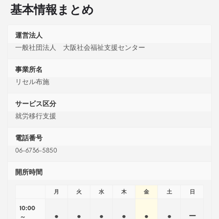
基本情報まとめ
運営法人
一般社団法人 大阪社会福祉支援センター
事業所名
リセル布施
サービス区分
就労移行支援
電話番号
06-6736-5850
開所時間
月
火
水
木
金
土
日
10:00
●
●
●
●
●
●
ー
～