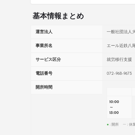
基本情報まとめ
運営法人
一般社団法人
事業所名
エール近鉄八
サービス区分
就労移行支援
電話番号
072-968-9673
開所時間
10:00
～
15:00
●
: 開所
ー
: 休