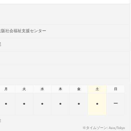
大阪社会福祉支援センター
尾
月
火
水
木
金
土
日
●
●
●
●
●
●
ー
業
※タイムゾーン: Asia/Tokyo