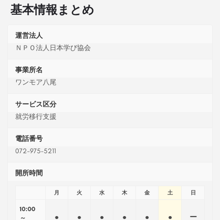
基本情報まとめ
運営法人
ＮＰＯ法人日本学び協会
事業所名
ワンモア八尾
サービス区分
就労移行支援
電話番号
072-975-5211
開所時間
月
火
水
木
金
土
日
10:00
●
●
●
●
●
●
ー
～