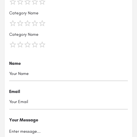
Category Name
Category Name
Name
Email
Your Message