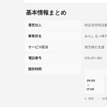
基本情報まとめ
運営法人
特定非営利活
事業所名
みちしるべ神
サービス区分
就労移行支援
電話番号
078-871-3811
開所時間
09:00
～
17:00
●
: 開所
ー
: 休