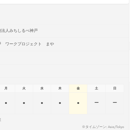
動法人みちしるべ神戸
戸 ワークプロジェクト まや
月
火
水
木
金
土
日
●
●
●
●
●
ー
ー
業
※タイムゾーン: Asia/Tokyo