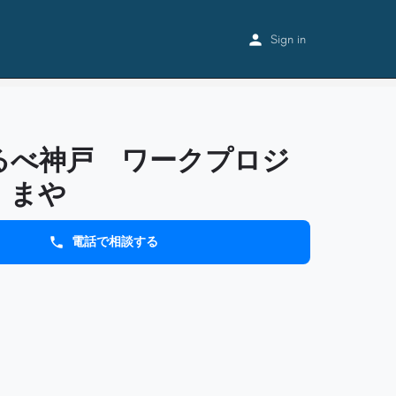
Home
Listings
みちしるべ神戸 ワークプロジェクト まや
Sign in
るべ神戸 ワークプロジ
 まや
電話で相談する