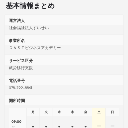
基本情報まとめ
運営法人
社会福祉法人すいせい
事業所名
ＣＡＳＴビジネスアカデミー
サービス区分
就労移行支援
電話番号
078-792-8861
開所時間
月
火
水
木
金
土
日
09:00
●
●
●
●
●
ー
ー
～