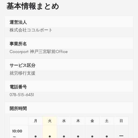
基本情報まとめ
運営法人
株式会社ココルポート
事業所名
Cocorport 神戸三宮駅前Office
サービス区分
就労移行支援
電話番号
078-515-6431
開所時間
月
火
水
木
金
土
日
10:00
●
●
●
●
●
●
ー
～