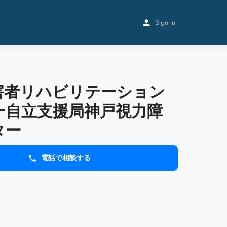
国立障害者リハビリテーションセンター自立支援局神戸視力障害センター
Sign in
害者リハビリテーション
ー自立支援局神戸視力障
ター
電話で相談する