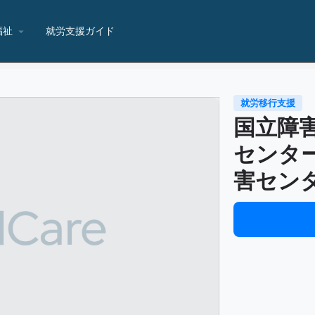
Home
Listings
福祉
就労支援ガイド
就労移行支援
国立障
センタ
害セン