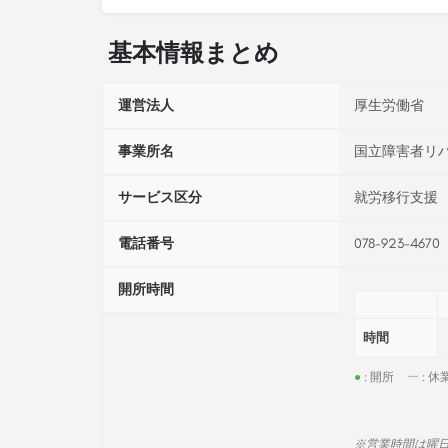
基本情報まとめ
運営法人
厚生労働省
事業所名
国立障害者リ
サービス区分
就労移行支援
電話番号
078-923-4670
開所時間
時間
●
: 開所
ー
: 休
※営業時間は曜