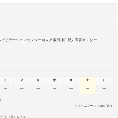
ハビリテーションセンター自立支援局神戸視力障害センター
月
火
水
木
金
土
日
ー
ー
ー
ー
ー
ー
ー
業
※タイムゾーン: Asia/Tokyo
日により異なります。