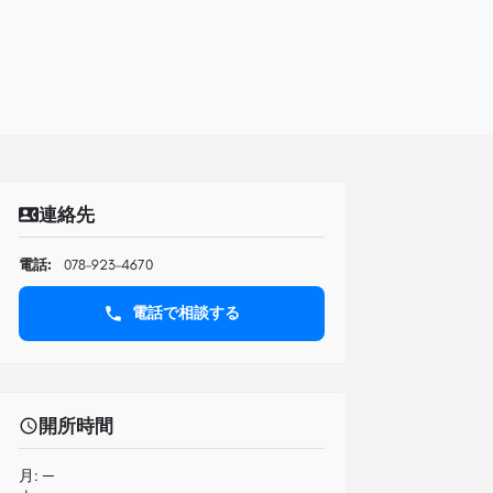
連絡先
電話:
078-923-4670
電話で相談する
開所時間
月:
─