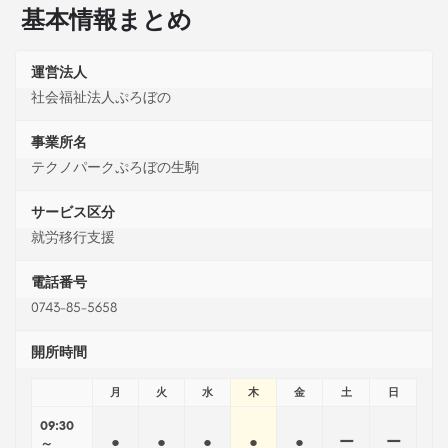
基本情報まとめ
運営法人
社会福祉法人ぷろぼの
事業所名
テクノパークぷろぼの生駒
サービス区分
就労移行支援
電話番号
0743-85-5658
開所時間
月
火
水
木
金
土
日
09:30
●
●
●
●
●
ー
ー
～