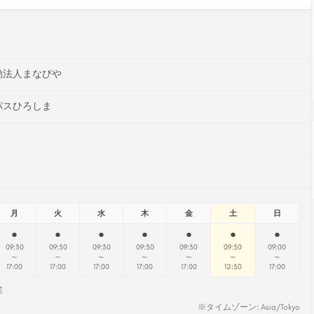
動法人まなびや
パスひろしま
月
火
水
木
金
土
日
●
●
●
●
●
●
●
09:30
09:30
09:30
09:30
09:30
09:30
09:00
～
～
～
～
～
～
～
17:00
17:00
17:00
17:00
17:00
12:30
17:00
業
※タイムゾーン: Asia/Tokyo