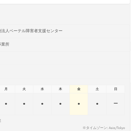
動法人ベーテル障害者支援センター
事業所
月
火
水
木
金
土
日
●
●
●
●
●
●
ー
業
※タイムゾーン: Asia/Tokyo