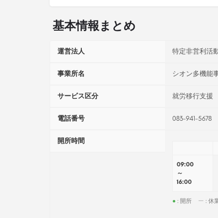
基本情報まとめ
運営法人
特定非営利活
事業所名
シオン多機能
サービス区分
就労移行支援
電話番号
083-941-5678
開所時間
09:00
～
16:00
●
: 開所
ー
: 休