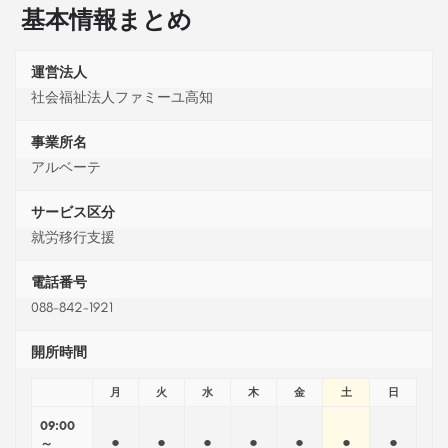
基本情報まとめ
運営法人
社会福祉法人ファミーユ高知
事業所名
アルベーテ
サービス区分
就労移行支援
電話番号
088-842-1921
開所時間
月
火
水
木
金
土
日
09:00
●
●
●
●
●
●
●
～