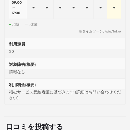
09:00
●
●
●
●
●
●
●
～
17:30
●
: 開所
ー
: 休業
※タイムゾーン: Asia/Tokyo
利用定員
20
対象障害(概要)
情報なし
利用料金(概要)
福祉サービス受給者証に基づきます (詳細はお問い合わせくだ
さい)
口コミを投稿する