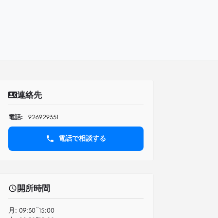
連絡先
電話:
926929351
電話で相談する
開所時間
月:
09:30~15:00