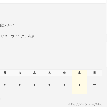
法人AFO
ービス ウイング長者原
月
火
水
木
金
土
日
●
●
●
●
●
●
ー
業
※タイムゾーン: Asia/Tokyo