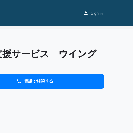
Home
Listings
障害者支援サービス ウイング長者原
Sign in
支援サービス ウイング
電話で相談する