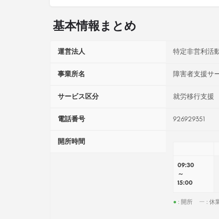
基本情報まとめ
運営法人
特定非営利活動
事業所名
障害者支援サ
サービス区分
就労移行支援
電話番号
926929351
開所時間
09:30
～
15:00
●
: 開所
ー
: 休