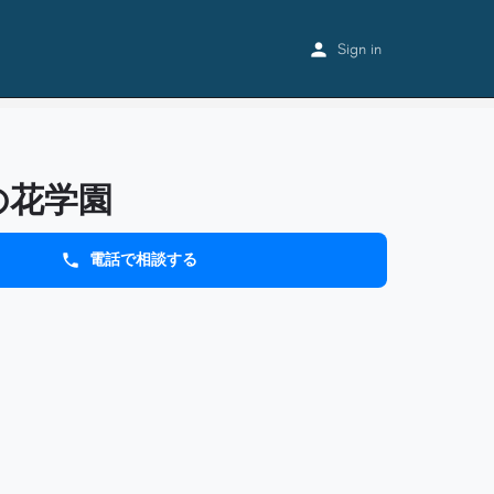
Home
Listings
第三野の花学園
Sign in
の花学園
電話で相談する