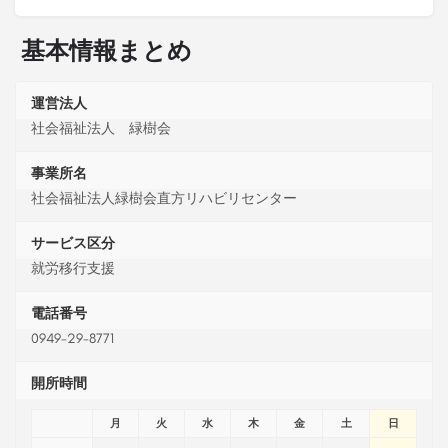
基本情報まとめ
運営法人
社会福祉法人 緑樹会
事業所名
社会福祉法人緑樹会直方リハビリセンター
サービス区分
就労移行支援
電話番号
0949-29-8771
開所時間
月
火
水
木
金
土
日