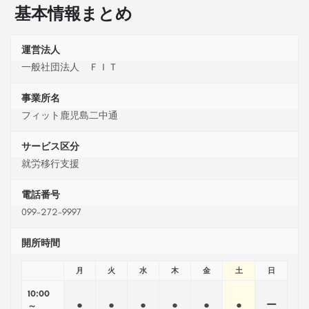
基本情報まとめ
運営法人
一般社団法人 ＦＩＴ
事業所名
フィット鹿児島二中通
サービス区分
就労移行支援
電話番号
099-272-9997
開所時間
月
火
水
木
金
土
日
10:00
●
●
●
●
●
●
ー
～