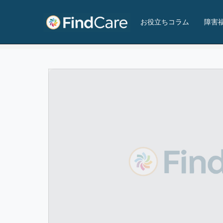
ｍａｎａｂｙ鹿児島事業所
お役立ちコラム
障害