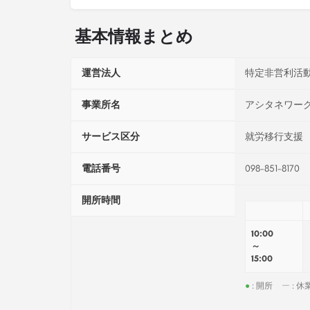
基本情報まとめ
運営法人
特定非営利活
事業所名
アシタネワー
サービス区分
就労移行支援
電話番号
098-851-8170
開所時間
10:00
～
15:00
●
: 開所
ー
: 休