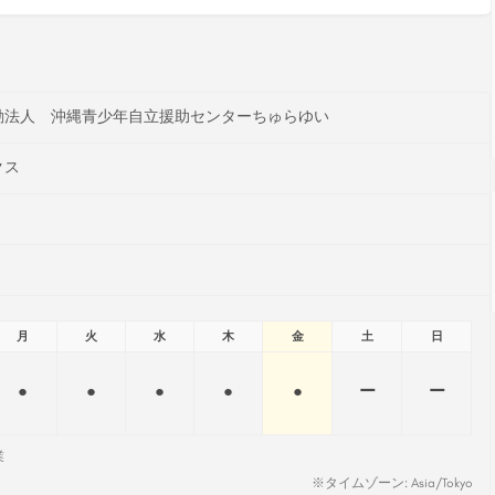
動法人 沖縄青少年自立援助センターちゅらゆい
クス
月
火
水
木
金
土
日
●
●
●
●
●
ー
ー
業
※タイムゾーン: Asia/Tokyo