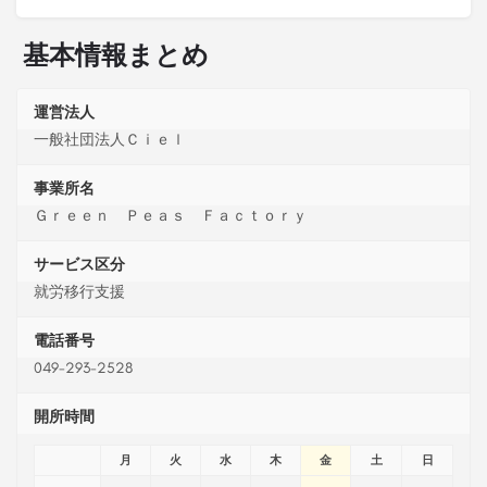
基本情報まとめ
運営法人
一般社団法人Ｃｉｅｌ
事業所名
Ｇｒｅｅｎ Ｐｅａｓ Ｆａｃｔｏｒｙ
サービス区分
就労移行支援
電話番号
049-293-2528
開所時間
月
火
水
木
金
土
日