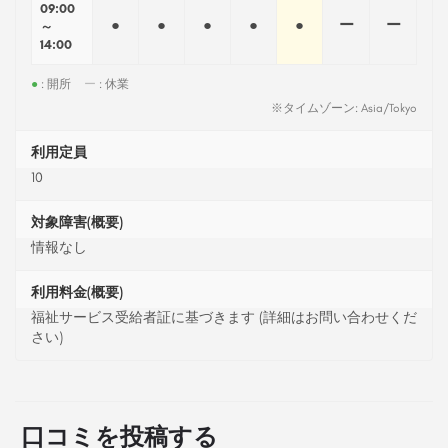
09:00
●
●
●
●
●
ー
ー
～
14:00
●
: 開所
ー
: 休業
※タイムゾーン: Asia/Tokyo
利用定員
10
対象障害(概要)
情報なし
利用料金(概要)
福祉サービス受給者証に基づきます (詳細はお問い合わせくだ
さい)
口コミを投稿する