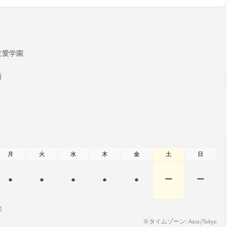
友愛学園
所
月
火
水
木
金
土
日
●
●
●
●
●
ー
ー
業
※タイムゾーン: Asia/Tokyo