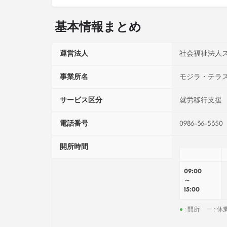
基本情報まとめ
運営法人
社会福祉法人
事業所名
モジラ・テラ
サービス区分
就労移行支援
電話番号
0986-36-5350
開所時間
09:00
～
15:00
●
: 開所
ー
: 休