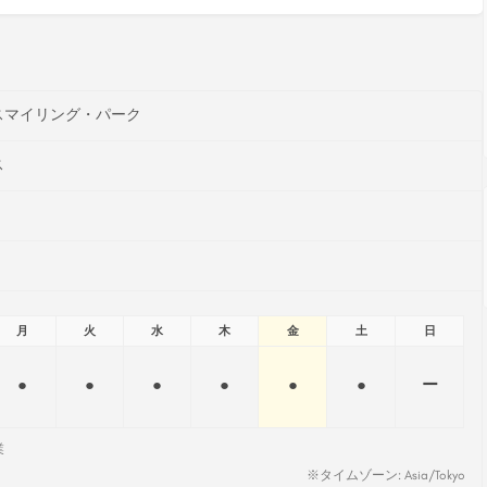
スマイリング・パーク
ス
月
火
水
木
金
土
日
●
●
●
●
●
●
ー
業
※タイムゾーン: Asia/Tokyo